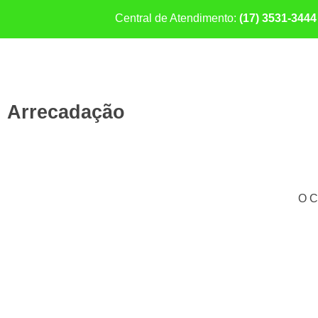
Central de Atendimento:
(17) 3531-3444
Arrecadação
O C