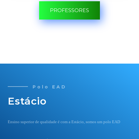
PROFESSORES
Polo EAD
Estácio
Ensino superior de qualidade é com a Estácio, somos um polo EAD