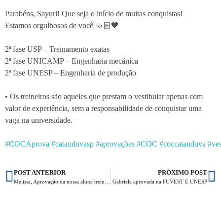
Parabéns, Sayuri! Que seja o início de muitas conquistas!
Estamos orgulhosos de você 👊🏻💙
2ª fase USP – Treinamento exatas
2ª fase UNICAMP – Engenharia mecânica
2ª fase UNESP – Engenharia de produção
• Os treineiros são aqueles que prestam o vestibular apenas com
valor de experiência, sem a responsabilidade de conquistar uma
vaga na universidade.
#COCAprova
#catanduvasp
#aprovações
#COC
#coccatanduva
#ves
POST ANTERIOR
PRÓXIMO POST
Melissa, Aprovação da nossa aluna treineira – 2ª série EM
Gabriela aprovada na FUVEST E UNESP